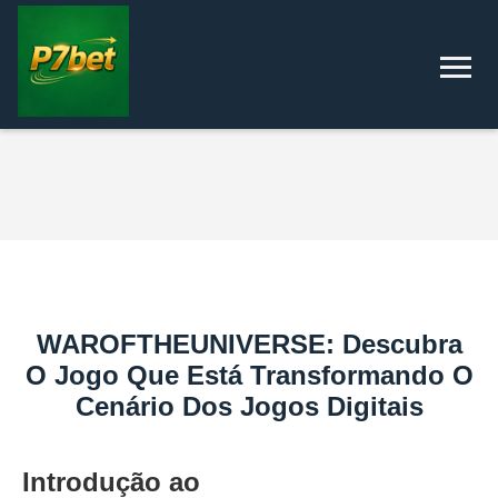
WAROFTHEUNIVERSE: Descubra
O Jogo Que Está Transformando O
Cenário Dos Jogos Digitais
Introdução ao