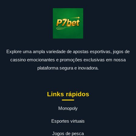
Explore uma ampla variedade de apostas esportivas, jogos de
cassino emocionantes e promoções exclusivas em nossa
plataforma segura e inovadora.
Links rápidos
Monopoly
Esportes virtuais
Jogos de pesca