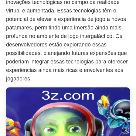
inovações tecnológicas no campo da realidade
virtual e aumentada. Essas tecnologias têm o
potencial de elevar a experiência de jogo a novos
patamares, permitindo uma imersão ainda mais
profunda no ambiente de jogo intergaláctico. Os
desenvolvedores estão explorando essas
possibilidades, planejando futuras expansões que
poderiam integrar essas tecnologias para oferecer
experiências ainda mais ricas e envolventes aos
jogadores.