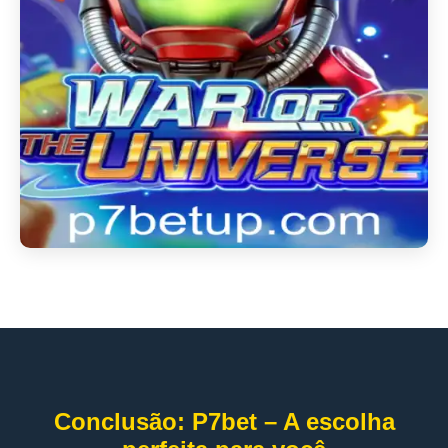
Conclusão: P7bet – A escolha