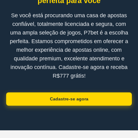
perfeita para você
Se você está procurando uma casa de apostas
confiável, totalmente licenciada e segura, com
uma ampla seleção de jogos, P7bet é a escolha
perfeita. Estamos comprometidos em oferecer a
melhor experiência de apostas online, com
qualidade premium, excelente atendimento e
inovação contínua. Cadastre-se agora e receba
R$777 grátis!
Cadastre-se agora