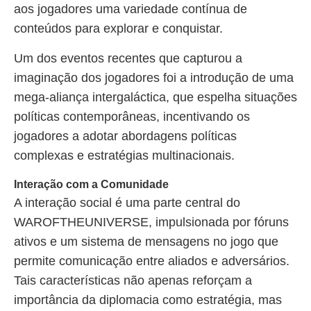
aos jogadores uma variedade contínua de
conteúdos para explorar e conquistar.
Um dos eventos recentes que capturou a
imaginação dos jogadores foi a introdução de uma
mega-aliança intergaláctica, que espelha situações
políticas contemporâneas, incentivando os
jogadores a adotar abordagens políticas
complexas e estratégias multinacionais.
Interação com a Comunidade
A interação social é uma parte central do
WAROFTHEUNIVERSE, impulsionada por fóruns
ativos e um sistema de mensagens no jogo que
permite comunicação entre aliados e adversários.
Tais características não apenas reforçam a
importância da diplomacia como estratégia, mas