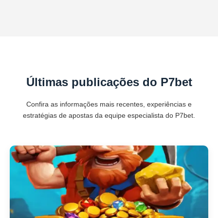
Últimas publicações do P7bet
Confira as informações mais recentes, experiências e
estratégias de apostas da equipe especialista do P7bet.