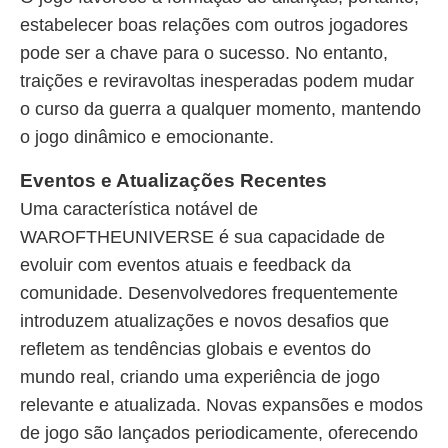
estabelecer boas relações com outros jogadores
pode ser a chave para o sucesso. No entanto,
traições e reviravoltas inesperadas podem mudar
o curso da guerra a qualquer momento, mantendo
o jogo dinâmico e emocionante.
Eventos e Atualizações Recentes
Uma característica notável de
WAROFTHEUNIVERSE é sua capacidade de
evoluir com eventos atuais e feedback da
comunidade. Desenvolvedores frequentemente
introduzem atualizações e novos desafios que
refletem as tendências globais e eventos do
mundo real, criando uma experiência de jogo
relevante e atualizada. Novas expansões e modos
de jogo são lançados periodicamente, oferecendo