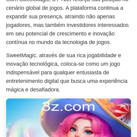
cenário global de jogos. A plataforma continua a
expandir sua presença, atraindo não apenas
jogadores, mas também investidores interessados
em seu potencial de crescimento e inovação
contínua no mundo da tecnologia de jogos.
SweetMagic, através de sua rica jogabilidade e
inovação tecnológica, coloca-se como um jogo
indispensável para qualquer entusiasta de
entretenimento digital que busca uma experiência
mágica e desafiadora.