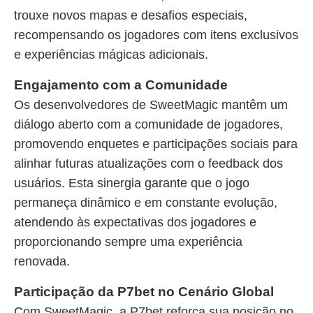
trouxe novos mapas e desafios especiais,
recompensando os jogadores com itens exclusivos
e experiências mágicas adicionais.
Engajamento com a Comunidade
Os desenvolvedores de SweetMagic mantêm um
diálogo aberto com a comunidade de jogadores,
promovendo enquetes e participações sociais para
alinhar futuras atualizações com o feedback dos
usuários. Esta sinergia garante que o jogo
permaneça dinâmico e em constante evolução,
atendendo às expectativas dos jogadores e
proporcionando sempre uma experiência
renovada.
Participação da P7bet no Cenário Global
Com SweetMagic, a P7bet reforça sua posição no