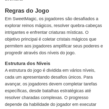
Regras do Jogo
Em SweetMagic, os jogadores são desafiados a
explorar reinos mágicos, resolver quebra-cabeças
intrigantes e enfrentar criaturas místicas. O
objetivo principal é coletar cristais mágicos que
permitem aos jogadores amplificar seus poderes e
progredir através dos níveis do jogo.
Estrutura dos Níveis
A estrutura do jogo é dividida em vários níveis,
cada um apresentando desafios únicos. Para
avançar, os jogadores devem completar tarefas
específicas, desde batalhas estratégicas até
resolver charadas complexas. O progresso
depende da habilidade do jogador em executar