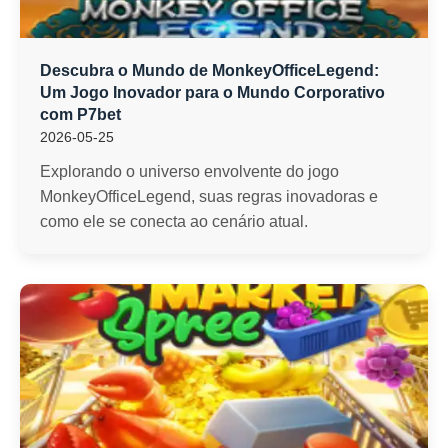
Descubra o Mundo de MonkeyOfficeLegend:
Um Jogo Inovador para o Mundo Corporativo
com P7bet
2026-05-25
Explorando o universo envolvente do jogo
MonkeyOfficeLegend, suas regras inovadoras e
como ele se conecta ao cenário atual.