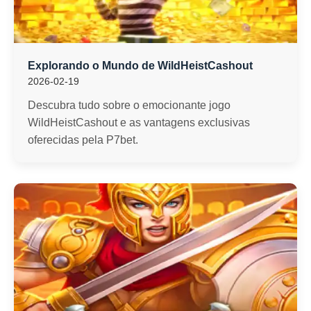
Explorando o Mundo de WildHeistCashout
2026-02-19
Descubra tudo sobre o emocionante jogo
WildHeistCashout e as vantagens exclusivas
oferecidas pela P7bet.