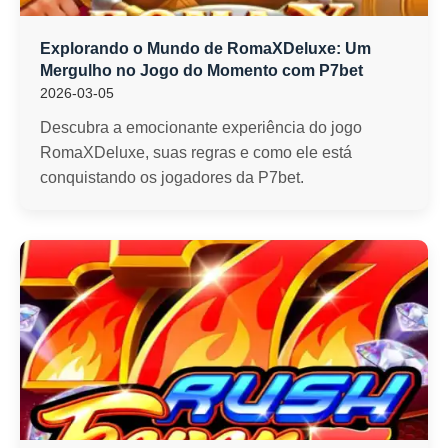
Explorando o Mundo de RomaXDeluxe: Um
Mergulho no Jogo do Momento com P7bet
2026-03-05
Descubra a emocionante experiência do jogo
RomaXDeluxe, suas regras e como ele está
conquistando os jogadores da P7bet.