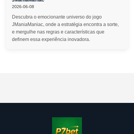
2026-06-08
Descubra o emocionante universo do jogo
JManiaManiac, onde a estratégia encontra a sorte,
e mergulhe nas regras e características que
definem essa experiência inovadora.