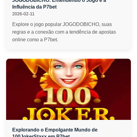
JOGODOBICHO: Entendendo o Jogo e a
Influência da P7bet
2026-02-11
Explore o jogo popular JOGODOBICHO, suas
regras e a conexão com a tendência de apostas
online como a P7bet.
Explorando o Empolgante Mundo de
100JokerStaxx em P7bet