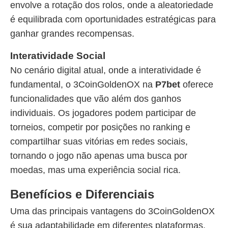
envolve a rotação dos rolos, onde a aleatoriedade
é equilibrada com oportunidades estratégicas para
ganhar grandes recompensas.
Interatividade Social
No cenário digital atual, onde a interatividade é
fundamental, o 3CoinGoldenOX na
P7bet
oferece
funcionalidades que vão além dos ganhos
individuais. Os jogadores podem participar de
torneios, competir por posições no ranking e
compartilhar suas vitórias em redes sociais,
tornando o jogo não apenas uma busca por
moedas, mas uma experiência social rica.
Benefícios e Diferenciais
Uma das principais vantagens do 3CoinGoldenOX
é sua adaptabilidade em diferentes plataformas,