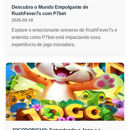
Descubra o Mundo Empolgante de
RushFever7s com P7bet
2026-03-18
Explore o emocionante universo de RushFever7s e
entenda como P7bet está impactando essa
experiência de jogo inovadora.