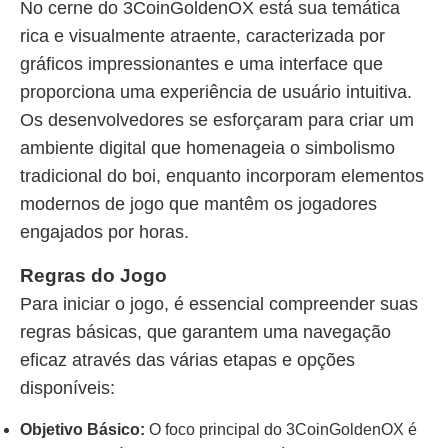
No cerne do 3CoinGoldenOX está sua temática
rica e visualmente atraente, caracterizada por
gráficos impressionantes e uma interface que
proporciona uma experiência de usuário intuitiva.
Os desenvolvedores se esforçaram para criar um
ambiente digital que homenageia o simbolismo
tradicional do boi, enquanto incorporam elementos
modernos de jogo que mantêm os jogadores
engajados por horas.
Regras do Jogo
Para iniciar o jogo, é essencial compreender suas
regras básicas, que garantem uma navegação
eficaz através das várias etapas e opções
disponíveis:
Objetivo Básico:
O foco principal do 3CoinGoldenOX é