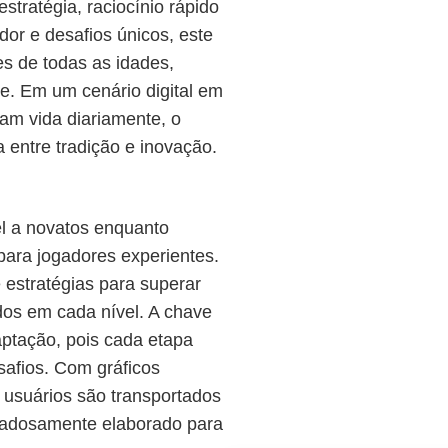
tratégia, raciocínio rápido
dor e desafios únicos, este
es de todas as idades,
e. Em um cenário digital em
am vida diariamente, o
 entre tradição e inovação.
l a novatos enquanto
 para jogadores experientes.
 estratégias para superar
dos em cada nível. A chave
ptação, pois cada etapa
safios. Com gráficos
s usuários são transportados
idadosamente elaborado para