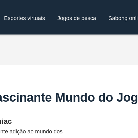
Esportes virtuais
Jogos de pesca
Sabong onl
ascinante Mundo do Jo
iac
nte adição ao mundo dos