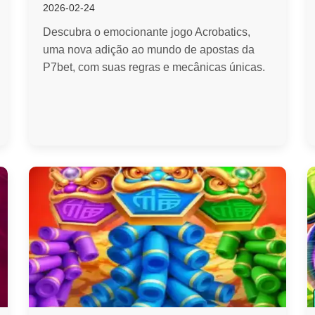
2026-02-24
Descubra o emocionante jogo Acrobatics,
uma nova adição ao mundo de apostas da
P7bet, com suas regras e mecânicas únicas.