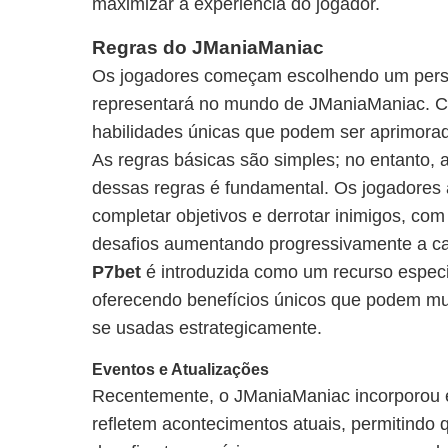
maximizar a experiência do jogador.
Regras do JManiaManiac
Os jogadores começam escolhendo um per
representará no mundo de JManiaManiac. 
habilidades únicas que podem ser aprimora
As regras básicas são simples; no entanto, a
dessas regras é fundamental. Os jogadore
completar objetivos e derrotar inimigos, co
desafios aumentando progressivamente a ca
P7bet
é introduzida como um recurso especia
oferecendo benefícios únicos que podem mu
se usadas estrategicamente.
Eventos e Atualizações
Recentemente, o JManiaManiac incorporou 
refletem acontecimentos atuais, permitindo 