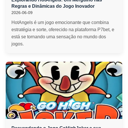
Regras e Dinâmicas do Jogo Inovador
2026-06-09
HotAngels é um jogo emocionante que combina
estratégia e sorte, oferecido na plataforma P7bet, e
está se tornando uma sensação no mundo dos
jogos.