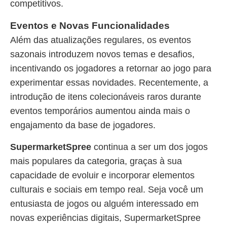
competitivos.
Eventos e Novas Funcionalidades
Além das atualizações regulares, os eventos
sazonais introduzem novos temas e desafios,
incentivando os jogadores a retornar ao jogo para
experimentar essas novidades. Recentemente, a
introdução de itens colecionáveis raros durante
eventos temporários aumentou ainda mais o
engajamento da base de jogadores.
SupermarketSpree
continua a ser um dos jogos
mais populares da categoria, graças à sua
capacidade de evoluir e incorporar elementos
culturais e sociais em tempo real. Seja você um
entusiasta de jogos ou alguém interessado em
novas experiências digitais, SupermarketSpree