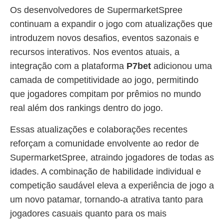
Os desenvolvedores de SupermarketSpree
continuam a expandir o jogo com atualizações que
introduzem novos desafios, eventos sazonais e
recursos interativos. Nos eventos atuais, a
integração com a plataforma
P7bet
adicionou uma
camada de competitividade ao jogo, permitindo
que jogadores compitam por prêmios no mundo
real além dos rankings dentro do jogo.
Essas atualizações e colaborações recentes
reforçam a comunidade envolvente ao redor de
SupermarketSpree, atraindo jogadores de todas as
idades. A combinação de habilidade individual e
competição saudável eleva a experiência de jogo a
um novo patamar, tornando-a atrativa tanto para
jogadores casuais quanto para os mais