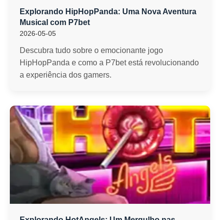
Explorando HipHopPanda: Uma Nova Aventura
Musical com P7bet
2026-05-05
Descubra tudo sobre o emocionante jogo
HipHopPanda e como a P7bet está revolucionando
a experiência dos gamers.
Explorando HotAngels: Um Mergulho nas