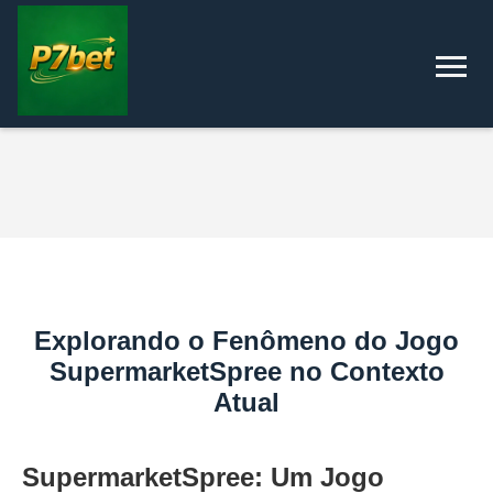
Explorando o Fenômeno do Jogo
SupermarketSpree no Contexto
Atual
SupermarketSpree: Um Jogo