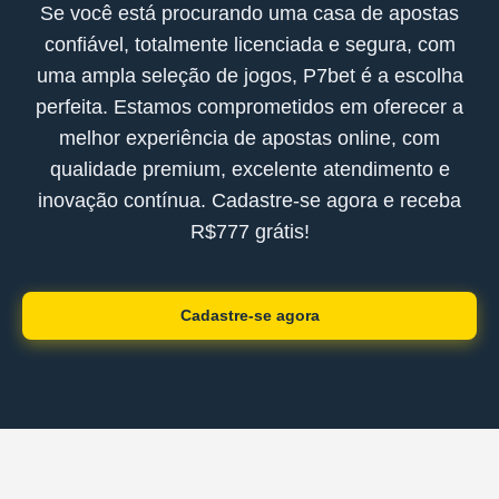
Se você está procurando uma casa de apostas
confiável, totalmente licenciada e segura, com
uma ampla seleção de jogos, P7bet é a escolha
perfeita. Estamos comprometidos em oferecer a
melhor experiência de apostas online, com
qualidade premium, excelente atendimento e
inovação contínua. Cadastre-se agora e receba
R$777 grátis!
Cadastre-se agora