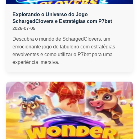
Explorando o Universo do Jogo
SchargedClovers e Estratégias com P7bet
2026-07-05
Descubra o mundo de SchargedClovers, um
emocionante jogo de tabuleiro com estratégias
envolventes e como utilizar o P7bet para uma
experiência imersiva.