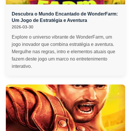
Descubra o Mundo Encantado de WonderFarm:
Um Jogo de Estratégia e Aventura
2026-03-30
Explore o universo vibrante de WonderFarm, um
jogo inovador que combina estratégia e aventura.
Mergulhe nas regras, intro e elementos atuais que
fazem deste jogo um marco no entretenimento
interativo.