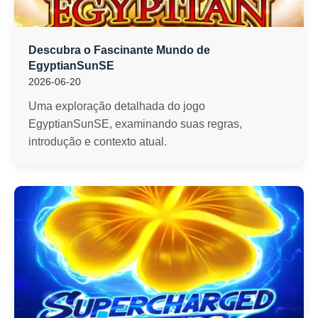
Descubra o Fascinante Mundo de
EgyptianSunSE
2026-06-20
Uma exploração detalhada do jogo
EgyptianSunSE, examinando suas regras,
introdução e contexto atual.