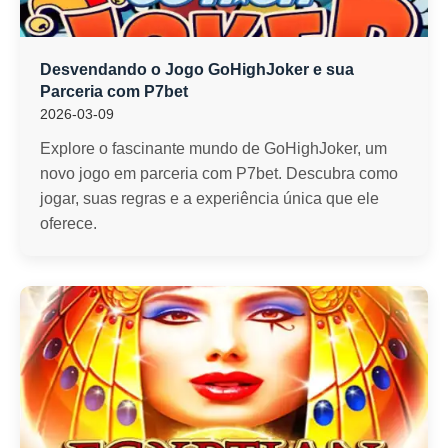
Desvendando o Jogo GoHighJoker e sua
Parceria com P7bet
2026-03-09
Explore o fascinante mundo de GoHighJoker, um
novo jogo em parceria com P7bet. Descubra como
jogar, suas regras e a experiência única que ele
oferece.