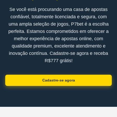
Se você está procurando uma casa de apostas
confiável, totalmente licenciada e segura, com
uma ampla seleção de jogos, P7bet é a escolha
perfeita. Estamos comprometidos em oferecer a
melhor experiência de apostas online, com
qualidade premium, excelente atendimento e
inovação contínua. Cadastre-se agora e receba
R$777 grátis!
Cadastre-se agora