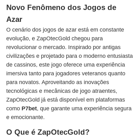
Novo Fenômeno dos Jogos de
Azar
O cenário dos jogos de azar está em constante
evolução, e ZapOtecGold chegou para
revolucionar o mercado. Inspirado por antigas
civilizações e projetado para o moderno entusiasta
de cassinos, este jogo oferece uma experiência
imersiva tanto para jogadores veteranos quanto
para novatos. Aproveitando as inovações
tecnológicas e mecânicas de jogo atraentes,
ZapOtecGold já está disponível em plataformas
como
P7bet
, que garante uma experiência segura
e emocionante.
O Que é ZapOtecGold?