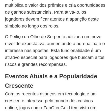
multiplica o valor dos prêmios e cria oportunidades
de ganhos substanciais. Para ativá-lo, os
jogadores devem ficar atentos à aparição deste
símbolo ao longo dos rolos.
O Feitiço do Olho de Serpente adiciona um novo
nível de expectativa, aumentando a adrenalina e o
interesse nas apostas. Esta funcionalidade é um
atrativo especial para jogadores que buscam altos
riscos e grandes recompensas.
Eventos Atuais e a Popularidade
Crescente
Com os recentes avanços em tecnologia e um
crescente interesse pelo mundo dos casinos
online, jogos como ZapOtecGold têm visto um