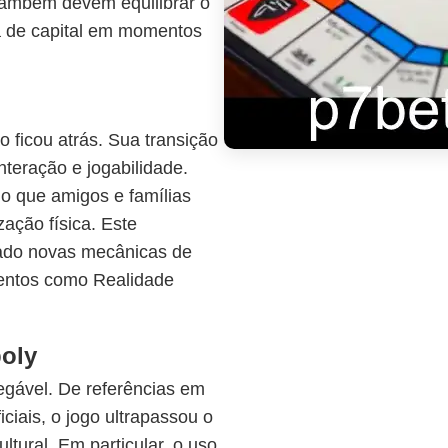
 também devem equilibrar o
lta de capital em momentos
 ficou atrás. Sua transição
interação e jogabilidade.
do que amigos e famílias
ação física. Este
rado novas mecânicas de
mentos como Realidade
poly
egável. De referências em
iciais, o jogo ultrapassou o
tural. Em particular, o uso