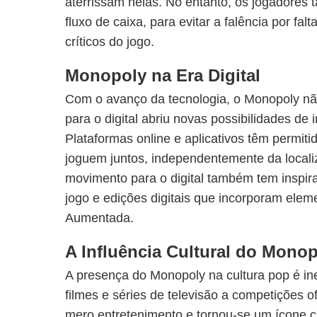
aterrissam nelas. No entanto, os jogadores
fluxo de caixa, para evitar a falência por fa
críticos do jogo.
Monopoly na Era Digital
Com o avanço da tecnologia, o Monopoly não
para o digital abriu novas possibilidades de 
Plataformas online e aplicativos têm permiti
joguem juntos, independentemente da localiz
movimento para o digital também tem inspi
jogo e edições digitais que incorporam ele
Aumentada.
A Influência Cultural do Mono
A presença do Monopoly na cultura pop é in
filmes e séries de televisão a competições of
mero entretenimento e tornou-se um ícone cul