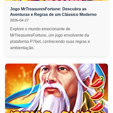
Jogo MrTreasuresFortune: Descubra as
Aventuras e Regras de um Clássico Moderno
2026-04-27
Explore o mundo emocionante de
MrTreasuresFortune, um jogo envolvente da
plataforma P7bet, conhecendo suas regras e
ambientação.