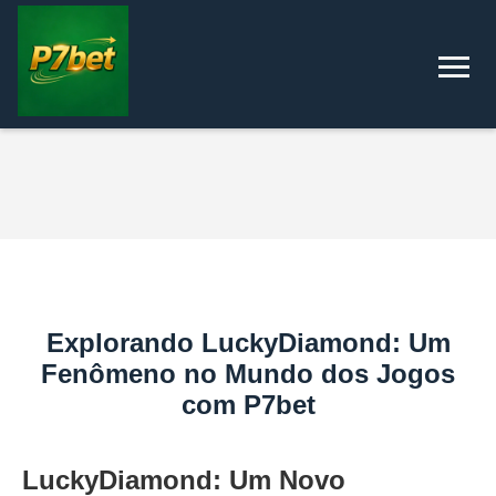
Explorando LuckyDiamond: Um
Fenômeno no Mundo dos Jogos
com P7bet
LuckyDiamond: Um Novo