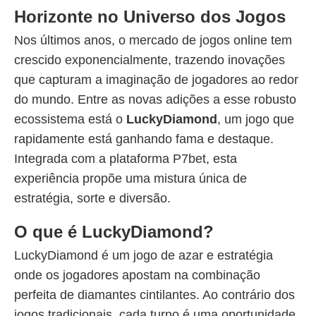
Horizonte no Universo dos Jogos
Nos últimos anos, o mercado de jogos online tem
crescido exponencialmente, trazendo inovações
que capturam a imaginação de jogadores ao redor
do mundo. Entre as novas adições a esse robusto
ecossistema está o
LuckyDiamond
, um jogo que
rapidamente está ganhando fama e destaque.
Integrada com a plataforma P7bet, esta
experiência propõe uma mistura única de
estratégia, sorte e diversão.
O que é LuckyDiamond?
LuckyDiamond é um jogo de azar e estratégia
onde os jogadores apostam na combinação
perfeita de diamantes cintilantes. Ao contrário dos
jogos tradicionais, cada turno é uma oportunidade