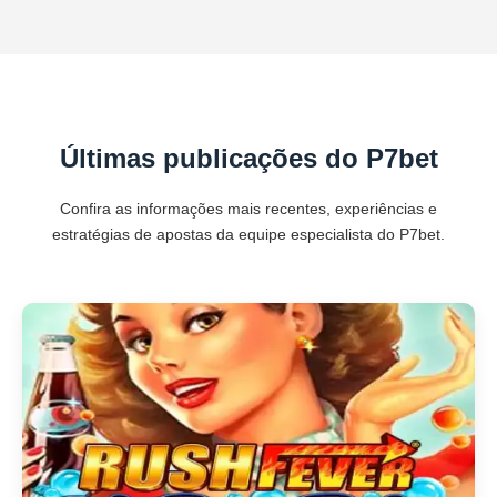
Últimas publicações do P7bet
Confira as informações mais recentes, experiências e
estratégias de apostas da equipe especialista do P7bet.