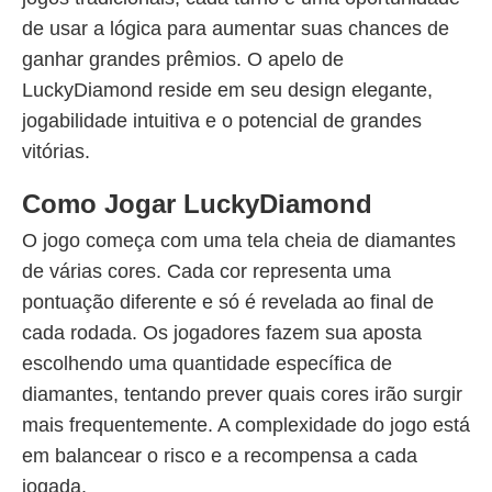
de usar a lógica para aumentar suas chances de
ganhar grandes prêmios. O apelo de
LuckyDiamond reside em seu design elegante,
jogabilidade intuitiva e o potencial de grandes
vitórias.
Como Jogar LuckyDiamond
O jogo começa com uma tela cheia de diamantes
de várias cores. Cada cor representa uma
pontuação diferente e só é revelada ao final de
cada rodada. Os jogadores fazem sua aposta
escolhendo uma quantidade específica de
diamantes, tentando prever quais cores irão surgir
mais frequentemente. A complexidade do jogo está
em balancear o risco e a recompensa a cada
jogada.