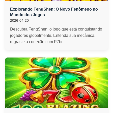
Explorando FengShen: O Novo Fenômeno no
Mundo dos Jogos
2026-04-20
Descubra FengShen, o jogo que está conquistando
jogadores globalmente. Entenda sua mecânica,
regras e a conexão com P7bet.