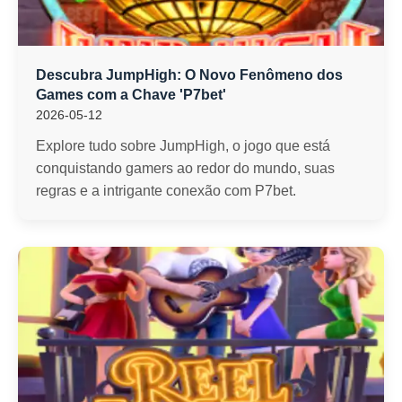
Descubra JumpHigh: O Novo Fenômeno dos
Games com a Chave 'P7bet'
2026-05-12
Explore tudo sobre JumpHigh, o jogo que está
conquistando gamers ao redor do mundo, suas
regras e a intrigante conexão com P7bet.