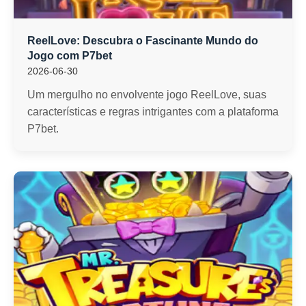
ReelLove: Descubra o Fascinante Mundo do
Jogo com P7bet
2026-06-30
Um mergulho no envolvente jogo ReelLove, suas
características e regras intrigantes com a plataforma
P7bet.