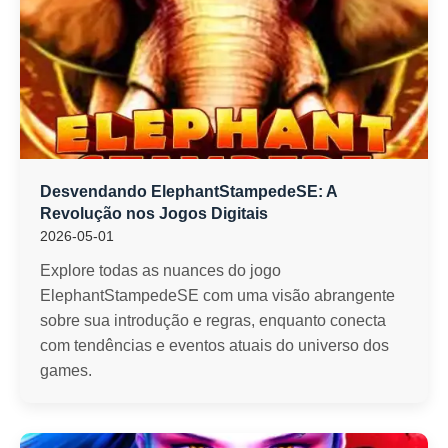
Desvendando ElephantStampedeSE: A
Revolução nos Jogos Digitais
2026-05-01
Explore todas as nuances do jogo
ElephantStampedeSE com uma visão abrangente
sobre sua introdução e regras, enquanto conecta
com tendências e eventos atuais do universo dos
games.