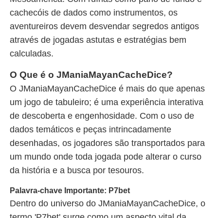
cachecóis de dados como instrumentos, os
aventureiros devem desvendar segredos antigos
através de jogadas astutas e estratégias bem
calculadas.
O Que é o JManiaMayanCacheDice?
O JManiaMayanCacheDice é mais do que apenas
um jogo de tabuleiro; é uma experiência interativa
de descoberta e engenhosidade. Com o uso de
dados temáticos e peças intrincadamente
desenhadas, os jogadores são transportados para
um mundo onde toda jogada pode alterar o curso
da história e a busca por tesouros.
Palavra-chave Importante: P7bet
Dentro do universo do JManiaMayanCacheDice, o
termo 'P7bet' surge como um aspecto vital da