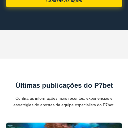
Cadastre-se agora
Últimas publicações do P7bet
Confira as informações mais recentes, experiências e
estratégias de apostas da equipe especialista do P7bet.