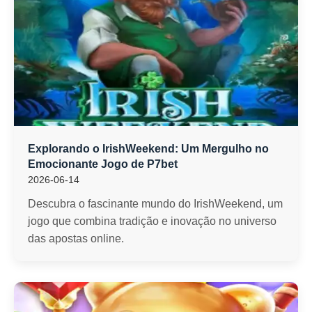
Explorando o IrishWeekend: Um Mergulho no
Emocionante Jogo de P7bet
2026-06-14
Descubra o fascinante mundo do IrishWeekend, um
jogo que combina tradição e inovação no universo
das apostas online.