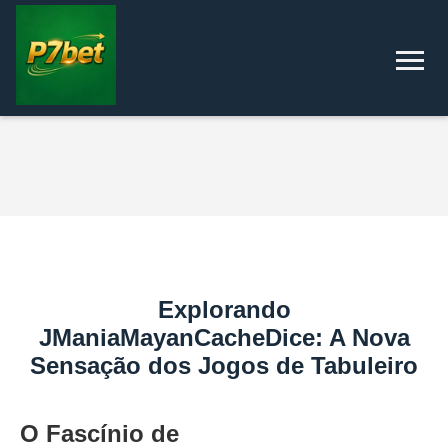
Explorando
JManiaMayanCacheDice: A Nova
Sensação dos Jogos de Tabuleiro
O Fascínio de