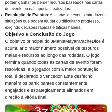
podem ganhar ou perder recursos baseados nas cartas
de evento ou nas apostas realizadas.
Resolução de Eventos
: As cartas de evento introduzem
situações que podem ajudar ou dificultar o progresso,
exigindo decisões rápidas e táticas hábeis.
Objetivo e Conclusão do Jogo
O objetivo principal do JManiaMayanCacheDice é
acumular o maior número possível de tesouros
maias e recursos ao longo das rodadas. O jogo
termina quando todas as cartas de evento foram
resolvidas, e o jogador com a maior pontuação
total é declarado o vencedor. Este desfecho
mantém os participantes constantemente
engajados e estrategicamente alinhados em
direção à vitória final.