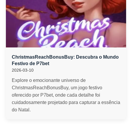
ChristmasReachBonusBuy: Descubra o Mundo
Festivo de P7bet
2026-03-10
Explore o emocionante universo de
ChristmasReachBonusBuy, um jogo festivo
oferecido por P7bet, onde cada detalhe foi
cuidadosamente projetado para capturar a essência
do Natal.