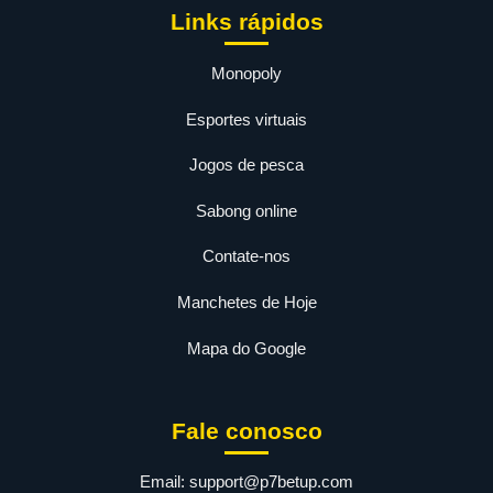
Links rápidos
Monopoly
Esportes virtuais
Jogos de pesca
Sabong online
Contate-nos
Manchetes de Hoje
Mapa do Google
Fale conosco
Email:
support@p7betup.com