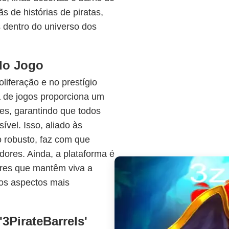
ãs de histórias de piratas,
 dentro do universo dos
do Jogo
iferação e no prestígio
ma de jogos proporciona um
es, garantindo que todos
vel. Isso, aliado às
o robusto, faz com que
dores. Ainda, a plataforma é
ores que mantêm viva a
os aspectos mais
3PirateBarrels'