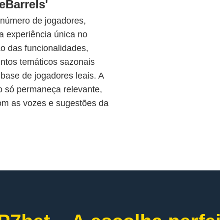
eBarrels'
 número de jogadores,
a experiência única no
o das funcionalidades,
entos temáticos sazonais
base de jogadores leais. A
o só permaneça relevante,
om as vozes e sugestões da