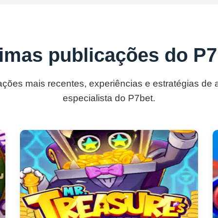
timas publicações do P7
ações mais recentes, experiências e estratégias de
especialista do P7bet.