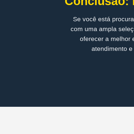
Conclusão: 
Se você está procura
com uma ampla seleçã
oferecer a melhor 
atendimento e 