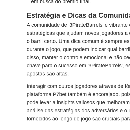
– em busca do prêmio final.
Estratégia e Dicas da Comuni
A comunidade de '3PirateBarrels' é vibrante 
estratégicas que ajudam novos jogadores a 
o barril certo. Uma dica comum é sempre est
durante o jogo, que podem indicar qual barri
disso, manter o controle emocional e não ce
chave para o sucesso em '3PirateBarrels', 
apostas são altas.
Interagir com outros jogadores através de f
plataforma P7bet também é encorajado, pois
pode levar a insights valiosos que melhoram 
análise das estratégias dos adversários e o 
fornecidos ao longo do jogo são cruciais para