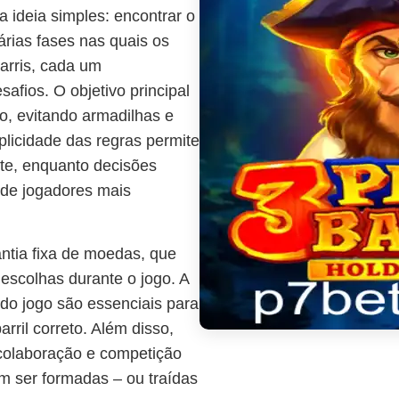
a ideia simples: encontrar o
rias fases nas quais os
arris, cada um
fios. O objetivo principal
ro, evitando armadilhas e
plicidade das regras permite
te, enquanto decisões
 de jogadores mais
tia fixa de moedas, que
escolhas durante o jogo. A
do jogo são essenciais para
rril correto. Além disso,
 colaboração e competição
m ser formadas – ou traídas