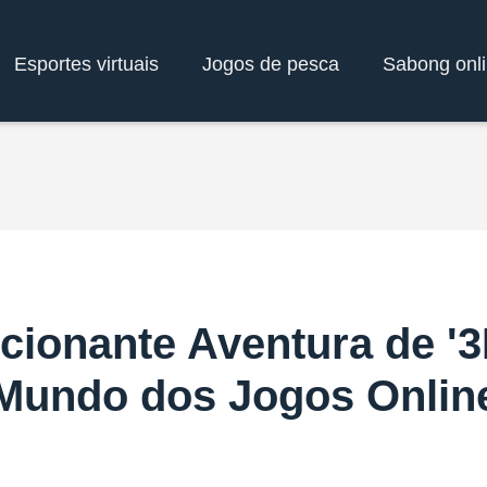
Esportes virtuais
Jogos de pesca
Sabong onl
ionante Aventura de '3P
Mundo dos Jogos Onlin