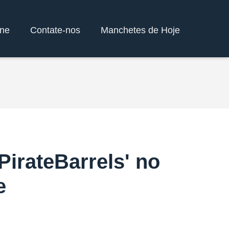
ine
Contate-nos
Manchetes de Hoje
irateBarrels' no
e