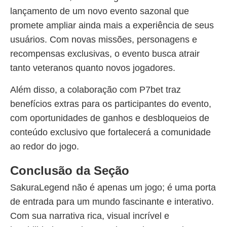
lançamento de um novo evento sazonal que
promete ampliar ainda mais a experiência de seus
usuários. Com novas missões, personagens e
recompensas exclusivas, o evento busca atrair
tanto veteranos quanto novos jogadores.
Além disso, a colaboração com P7bet traz
benefícios extras para os participantes do evento,
com oportunidades de ganhos e desbloqueios de
conteúdo exclusivo que fortalecerá a comunidade
ao redor do jogo.
Conclusão da Seção
SakuraLegend não é apenas um jogo; é uma porta
de entrada para um mundo fascinante e interativo.
Com sua narrativa rica, visual incrível e