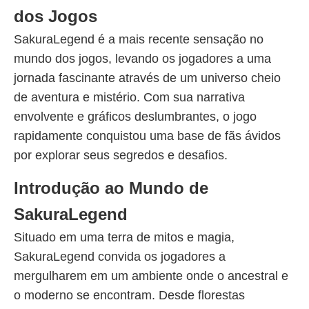
dos Jogos
SakuraLegend é a mais recente sensação no
mundo dos jogos, levando os jogadores a uma
jornada fascinante através de um universo cheio
de aventura e mistério. Com sua narrativa
envolvente e gráficos deslumbrantes, o jogo
rapidamente conquistou uma base de fãs ávidos
por explorar seus segredos e desafios.
Introdução ao Mundo de
SakuraLegend
Situado em uma terra de mitos e magia,
SakuraLegend convida os jogadores a
mergulharem em um ambiente onde o ancestral e
o moderno se encontram. Desde florestas