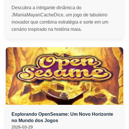
Descubra a intrigante dinâmica do
JManiaMayanCacheDice, um jogo de tabuleiro
inovador que combina estratégia e sorte em um
cenário inspirado na história maia.
Explorando OpenSesame: Um Novo Horizonte
no Mundo dos Jogos
2026-03-29