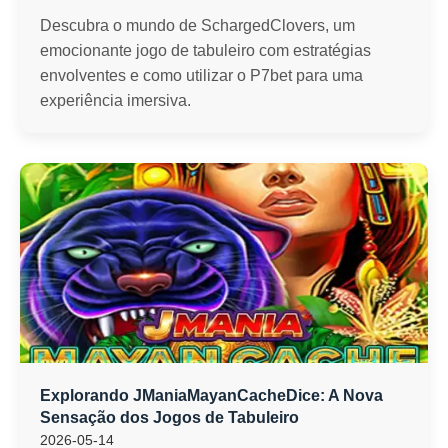
Descubra o mundo de SchargedClovers, um
emocionante jogo de tabuleiro com estratégias
envolventes e como utilizar o P7bet para uma
experiência imersiva.
Explorando JManiaMayanCacheDice: A Nova
Sensação dos Jogos de Tabuleiro
2026-05-14