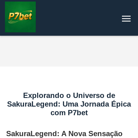
Explorando o Universo de
SakuraLegend: Uma Jornada Épica
com P7bet
SakuraLegend: A Nova Sensação