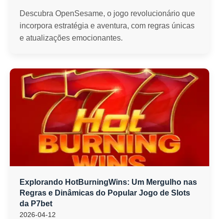
Descubra OpenSesame, o jogo revolucionário que
incorpora estratégia e aventura, com regras únicas
e atualizações emocionantes.
Explorando HotBurningWins: Um Mergulho nas
Regras e Dinâmicas do Popular Jogo de Slots
da P7bet
2026-04-12