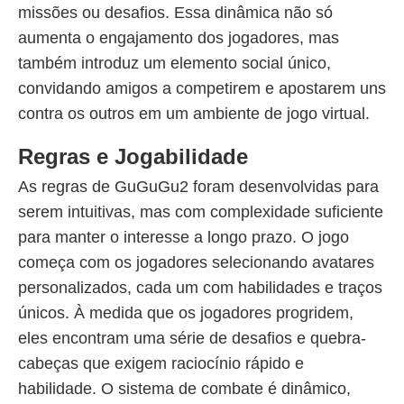
missões ou desafios. Essa dinâmica não só
aumenta o engajamento dos jogadores, mas
também introduz um elemento social único,
convidando amigos a competirem e apostarem uns
contra os outros em um ambiente de jogo virtual.
Regras e Jogabilidade
As regras de GuGuGu2 foram desenvolvidas para
serem intuitivas, mas com complexidade suficiente
para manter o interesse a longo prazo. O jogo
começa com os jogadores selecionando avatares
personalizados, cada um com habilidades e traços
únicos. À medida que os jogadores progridem,
eles encontram uma série de desafios e quebra-
cabeças que exigem raciocínio rápido e
habilidade. O sistema de combate é dinâmico,