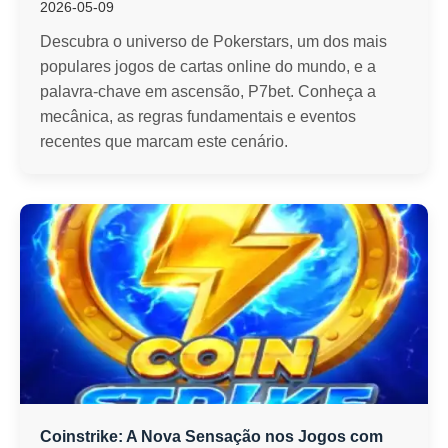
2026-05-09
Descubra o universo de Pokerstars, um dos mais
populares jogos de cartas online do mundo, e a
palavra-chave em ascensão, P7bet. Conheça a
mecânica, as regras fundamentais e eventos
recentes que marcam este cenário.
Coinstrike: A Nova Sensação nos Jogos com