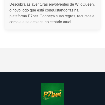
Descubra as aventuras envolventes de WildQueen,
o novo jogo que está conquistando fãs na
plataforma P7bet. Conheça suas regras, recursos e
como ele se destaca no cenário atual.