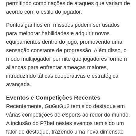
permitindo combinações de ataques que variam de
acordo com o estilo do jogador.
Pontos ganhos em missões podem ser usados
para melhorar habilidades e adquirir novos
equipamentos dentro do jogo, promovendo uma
sensação constante de progressão. Além disso, o
modo multijogador permite que jogadores formem
alianças para enfrentar ameaças maiores,
introduzindo táticas cooperativas e estratégica
avançada.
Eventos e Competições Recentes
Recentemente, GuGuGu2 tem sido destaque em
várias competições de eSports ao redor do mundo.
A inclusão do P7bet nestes eventos tem sido um
fator de destaque, trazendo uma nova dimensão