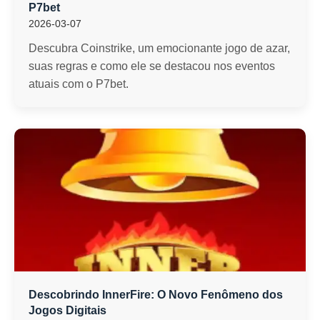
P7bet
2026-03-07
Descubra Coinstrike, um emocionante jogo de azar,
suas regras e como ele se destacou nos eventos
atuais com o P7bet.
Descobrindo InnerFire: O Novo Fenômeno dos
Jogos Digitais