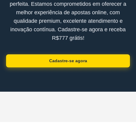
perfeita. Estamos comprometidos em oferecer a
melhor experiência de apostas online, com
qualidade premium, excelente atendimento e
inovação contínua. Cadastre-se agora e receba
R$777 grátis!
Cadastre-se agora