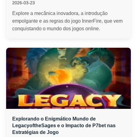
2026-03-23
Explore a mecânica inovadora, a introdução
empolgante e as regras do jogo InnerFire, que vem
conquistando o mundo dos jogos online.
Explorando o Enigmático Mundo de
LegacyoftheSages e o Impacto de P7bet nas
Estratégias de Jogo