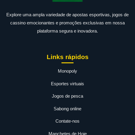
Explore uma ampla variedade de apostas esportivas, jogos de
cassino emocionantes e promoções exclusivas em nossa
plataforma segura e inovadora.
Links rápidos
Monopoly
Esportes virtuais
Jogos de pesca
Sabong online
Contate-nos
Manchetes de Hoje