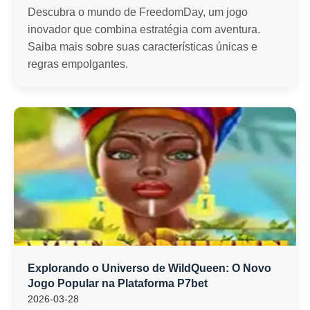
Descubra o mundo de FreedomDay, um jogo
inovador que combina estratégia com aventura.
Saiba mais sobre suas características únicas e
regras empolgantes.
Explorando o Universo de WildQueen: O Novo
Jogo Popular na Plataforma P7bet
2026-03-28