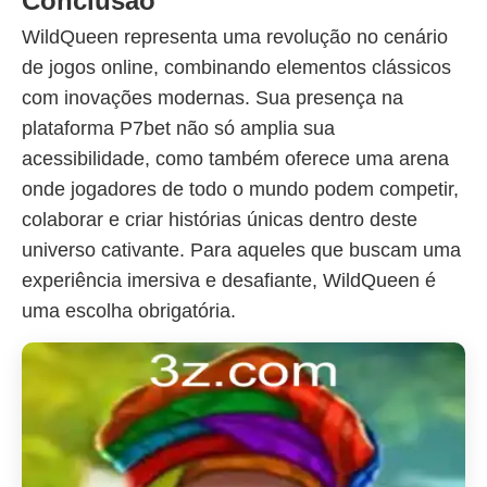
Conclusão
WildQueen representa uma revolução no cenário
de jogos online, combinando elementos clássicos
com inovações modernas. Sua presença na
plataforma P7bet não só amplia sua
acessibilidade, como também oferece uma arena
onde jogadores de todo o mundo podem competir,
colaborar e criar histórias únicas dentro deste
universo cativante. Para aqueles que buscam uma
experiência imersiva e desafiante, WildQueen é
uma escolha obrigatória.