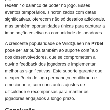
redefinir o balanço de poder no jogo. Esses
eventos temporários, sincronizados com datas
significativas, oferecem não só desafios adicionais,
mas também oportunidades únicas para capturar a
imaginação coletiva da comunidade de jogadores.
A crescente popularidade de WildQueen na
P7bet
pode ser atribuída também ao suporte contínuo
dos desenvolvedores, que se comprometem a
ouvir o feedback dos jogadores e implementar
melhorias significativas. Este suporte garante que
a experiência de jogo permaneça equilibrada e
emocionante, com constantes ajustes de
dificuldade e recompensas para manter os
jogadores engajados a longo prazo.