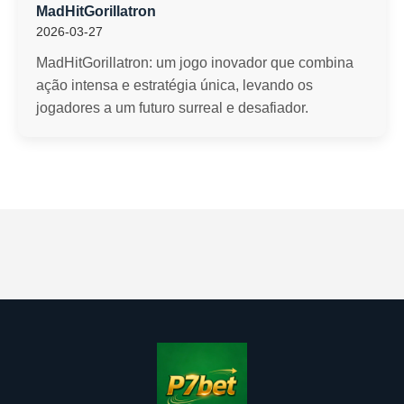
MadHitGorillatron
2026-03-27
MadHitGorillatron: um jogo inovador que combina
ação intensa e estratégia única, levando os
jogadores a um futuro surreal e desafiador.