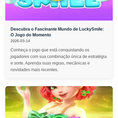
Descubra o Fascinante Mundo de LuckySmile:
O Jogo do Momento
2026-03-14
Conheça o jogo que está conquistando os
jogadores com sua combinação única de estratégia
e sorte. Aprenda suas regras, mecânicas e
novidades mais recentes.