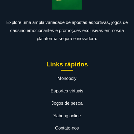
Explore uma ampla variedade de apostas esportivas, jogos de
cassino emocionantes e promoções exclusivas em nossa
plataforma segura e inovadora.
Links rápidos
Monopoly
Esportes virtuais
Jogos de pesca
Sabong online
Contate-nos