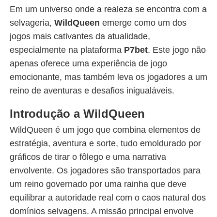
Em um universo onde a realeza se encontra com a
selvageria,
WildQueen
emerge como um dos
jogos mais cativantes da atualidade,
especialmente na plataforma
P7bet
. Este jogo não
apenas oferece uma experiência de jogo
emocionante, mas também leva os jogadores a um
reino de aventuras e desafios inigualáveis.
Introdução a WildQueen
WildQueen é um jogo que combina elementos de
estratégia, aventura e sorte, tudo emoldurado por
gráficos de tirar o fôlego e uma narrativa
envolvente. Os jogadores são transportados para
um reino governado por uma rainha que deve
equilibrar a autoridade real com o caos natural dos
domínios selvagens. A missão principal envolve