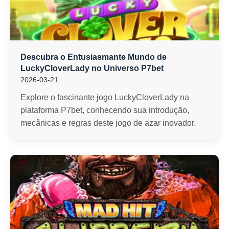
Descubra o Entusiasmante Mundo de
LuckyCloverLady no Universo P7bet
2026-03-21
Explore o fascinante jogo LuckyCloverLady na
plataforma P7bet, conhecendo sua introdução,
mecânicas e regras deste jogo de azar inovador.