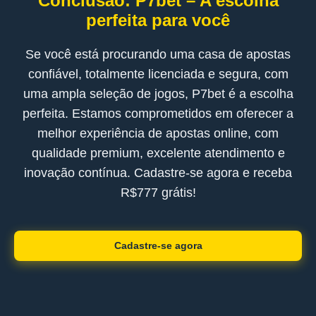
Conclusão: P7bet – A escolha
perfeita para você
Se você está procurando uma casa de apostas
confiável, totalmente licenciada e segura, com
uma ampla seleção de jogos, P7bet é a escolha
perfeita. Estamos comprometidos em oferecer a
melhor experiência de apostas online, com
qualidade premium, excelente atendimento e
inovação contínua. Cadastre-se agora e receba
R$777 grátis!
Cadastre-se agora