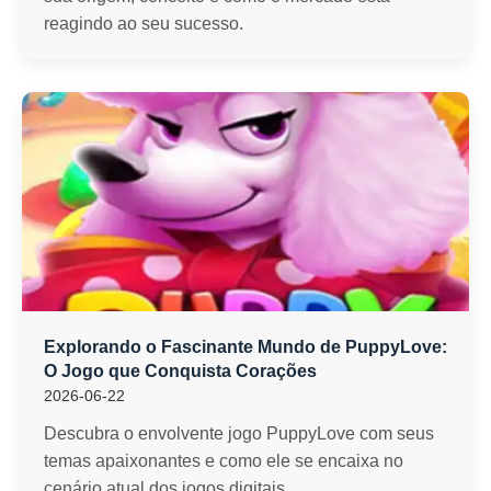
reagindo ao seu sucesso.
Explorando o Fascinante Mundo de PuppyLove:
O Jogo que Conquista Corações
2026-06-22
Descubra o envolvente jogo PuppyLove com seus
temas apaixonantes e como ele se encaixa no
cenário atual dos jogos digitais.