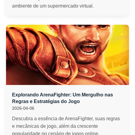
ambiente de um supermercado virtual.
Explorando ArenaFighter: Um Mergulho nas
Regras e Estratégias do Jogo
2026-04-06
Descubra a essência de ArenaFighter, suas regras
e mecânicas de jogo, além da crescente
popularidade no cenário de jogos online.