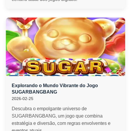
Explorando o Mundo Vibrante do Jogo
SUGARBANGBANG
2026-02-25
Descubra o empolgante universo de
SUGARBANGBANG, um jogo que combina
estratégia e diversão, com regras envolventes e
eventos atuais.