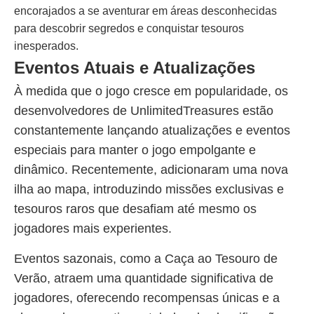
encorajados a se aventurar em áreas desconhecidas
para descobrir segredos e conquistar tesouros
inesperados.
Eventos Atuais e Atualizações
À medida que o jogo cresce em popularidade, os
desenvolvedores de UnlimitedTreasures estão
constantemente lançando atualizações e eventos
especiais para manter o jogo empolgante e
dinâmico. Recentemente, adicionaram uma nova
ilha ao mapa, introduzindo missões exclusivas e
tesouros raros que desafiam até mesmo os
jogadores mais experientes.
Eventos sazonais, como a Caça ao Tesouro de
Verão, atraem uma quantidade significativa de
jogadores, oferecendo recompensas únicas e a