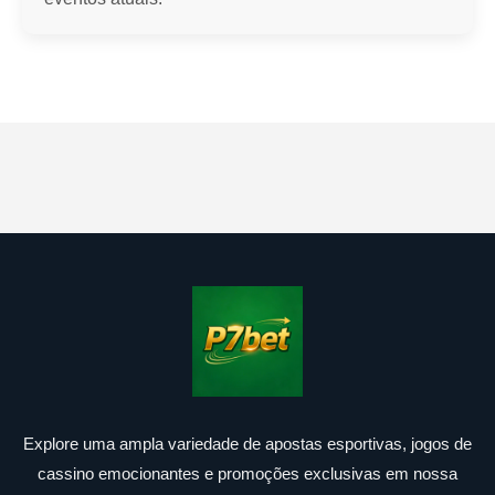
Explore uma ampla variedade de apostas esportivas, jogos de
cassino emocionantes e promoções exclusivas em nossa