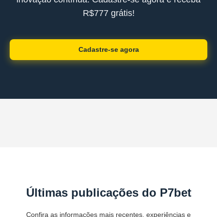
R$777 grátis!
Cadastre-se agora
Últimas publicações do P7bet
Confira as informações mais recentes, experiências e