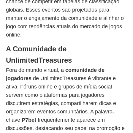
chance de competir em tabelas de classificação
globais. Esses eventos são projetados para
manter o engajamento da comunidade e alinhar o
jogo com tendências atuais do mercado de jogos
online.
A Comunidade de
UnlimitedTreasures
Fora do mundo virtual, a
comunidade de
jogadores
de UnlimitedTreasures é vibrante e
ativa. Fóruns online e grupos de mídia social
servem como plataformas para jogadores
discutirem estratégias, compartilharem dicas e
organizarem eventos comunitários. A palavra-
chave
P7bet
frequentemente aparece em
discussões, destacando seu papel na promoção e