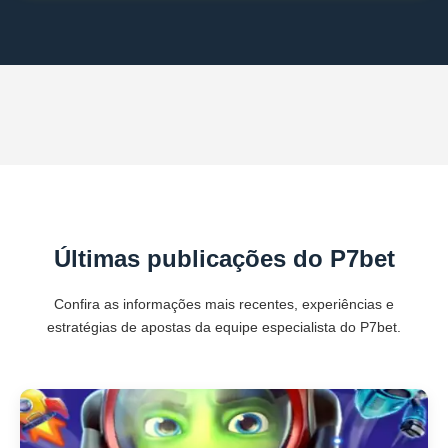
Últimas publicações do P7bet
Confira as informações mais recentes, experiências e
estratégias de apostas da equipe especialista do P7bet.