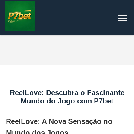
ReelLove: Descubra o Fascinante
Mundo do Jogo com P7bet
ReelLove: A Nova Sensação no
Mundo dos Jogos