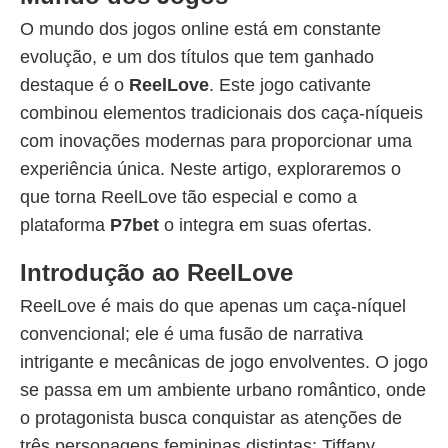
O mundo dos jogos online está em constante
evolução, e um dos títulos que tem ganhado
destaque é o
ReelLove
. Este jogo cativante
combinou elementos tradicionais dos caça-níqueis
com inovações modernas para proporcionar uma
experiência única. Neste artigo, exploraremos o
que torna ReelLove tão especial e como a
plataforma
P7bet
o integra em suas ofertas.
Introdução ao ReelLove
ReelLove é mais do que apenas um caça-níquel
convencional; ele é uma fusão de narrativa
intrigante e mecânicas de jogo envolventes. O jogo
se passa em um ambiente urbano romântico, onde
o protagonista busca conquistar as atenções de
três personagens femininas distintas: Tiffany,