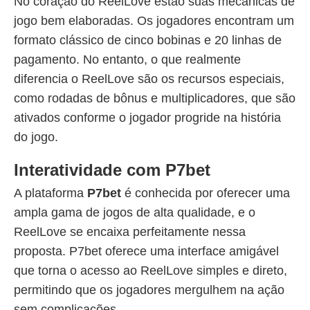
No coração do ReelLove estão suas mecânicas de
jogo bem elaboradas. Os jogadores encontram um
formato clássico de cinco bobinas e 20 linhas de
pagamento. No entanto, o que realmente
diferencia o ReelLove são os recursos especiais,
como rodadas de bônus e multiplicadores, que são
ativados conforme o jogador progride na história
do jogo.
Interatividade com P7bet
A plataforma
P7bet
é conhecida por oferecer uma
ampla gama de jogos de alta qualidade, e o
ReelLove se encaixa perfeitamente nessa
proposta. P7bet oferece uma interface amigável
que torna o acesso ao ReelLove simples e direto,
permitindo que os jogadores mergulhem na ação
sem complicações.