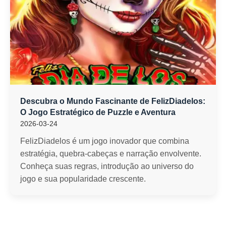
Descubra o Mundo Fascinante de FelizDiadelos:
O Jogo Estratégico de Puzzle e Aventura
2026-03-24
FelizDiadelos é um jogo inovador que combina
estratégia, quebra-cabeças e narração envolvente.
Conheça suas regras, introdução ao universo do
jogo e sua popularidade crescente.