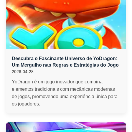
Descubra o Fascinante Universo de YoDragon:
Um Mergulho nas Regras e Estratégias do Jogo
2026-04-28
YoDragon é um jogo inovador que combina
elementos tradicionais com mecânicas modernas
de jogos, promovendo uma experiência única para
os jogadores.