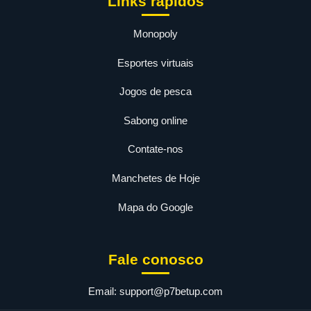
Links rápidos
Monopoly
Esportes virtuais
Jogos de pesca
Sabong online
Contate-nos
Manchetes de Hoje
Mapa do Google
Fale conosco
Email:
support@p7betup.com