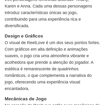
Karen e Anna. Cada uma dessas personagens
introduz características únicas ao jogo,
contribuindo para uma experiência rica e
diversificada.
Design e Gráficos
O visual de ReelLove é um dos seus pontos fortes.
Com gráficos em alta definição e animações
suaves, o jogo cria uma atmosfera vibrante e
acolhedora que prende a atenção do jogador. A
estética é remanescente de quadrinhos
românticos, o que complementa a narrativa do
jogo, oferecendo uma experiência visual
encantadora.
Mecânicas de Jogo