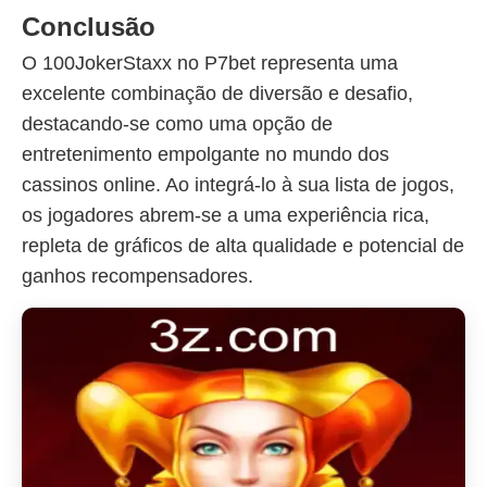
Conclusão
O 100JokerStaxx no P7bet representa uma
excelente combinação de diversão e desafio,
destacando-se como uma opção de
entretenimento empolgante no mundo dos
cassinos online. Ao integrá-lo à sua lista de jogos,
os jogadores abrem-se a uma experiência rica,
repleta de gráficos de alta qualidade e potencial de
ganhos recompensadores.