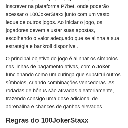
inscrever na plataforma P7bet, onde poderão
acessar o 100JokerStaxx junto com um vasto
leque de outros jogos. Ao iniciar o jogo, os
jogadores devem ajustar suas apostas,
escolhendo o valor adequado que se alinha à sua
estratégia e bankroll disponível.
O principal objetivo do jogo é alinhar os símbolos
nas linhas de pagamento ativas, com o
Joker
funcionando como um curinga que substitui outros
símbolos, criando combinações vencedoras. As
rodadas de bônus são ativadas aleatoriamente,
trazendo consigo uma dose adicional de
adrenalina e chances de ganhos elevados.
Regras do 100JokerStaxx