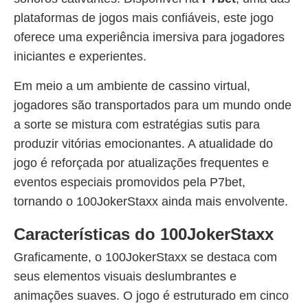
plataformas de jogos mais confiáveis, este jogo
oferece uma experiência imersiva para jogadores
iniciantes e experientes.
Em meio a um ambiente de cassino virtual,
jogadores são transportados para um mundo onde
a sorte se mistura com estratégias sutis para
produzir vitórias emocionantes. A atualidade do
jogo é reforçada por atualizações frequentes e
eventos especiais promovidos pela P7bet,
tornando o 100JokerStaxx ainda mais envolvente.
Características do 100JokerStaxx
Graficamente, o 100JokerStaxx se destaca com
seus elementos visuais deslumbrantes e
animações suaves. O jogo é estruturado em cinco