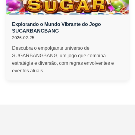
Explorando o Mundo Vibrante do Jogo
SUGARBANGBANG
2026-02-25
Descubra o empolgante universo de
SUGARBANGBANG, um jogo que combina
estratégia e diversão, com regras envolventes e
eventos atuais.