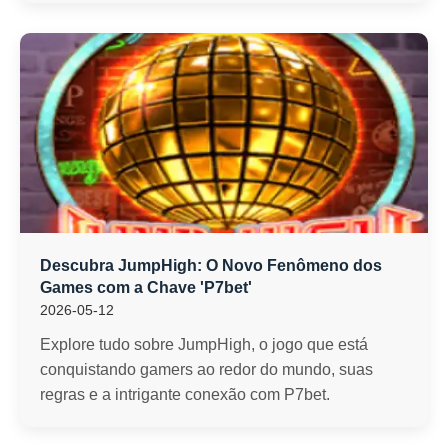
Descubra JumpHigh: O Novo Fenômeno dos
Games com a Chave 'P7bet'
2026-05-12
Explore tudo sobre JumpHigh, o jogo que está
conquistando gamers ao redor do mundo, suas
regras e a intrigante conexão com P7bet.