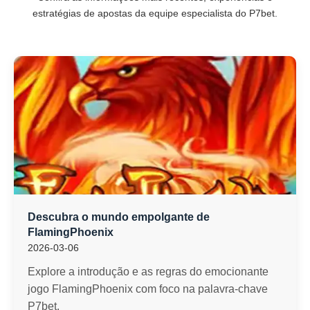
estratégias de apostas da equipe especialista do P7bet.
Descubra o mundo empolgante de
FlamingPhoenix
2026-03-06
Explore a introdução e as regras do emocionante
jogo FlamingPhoenix com foco na palavra-chave
P7bet.