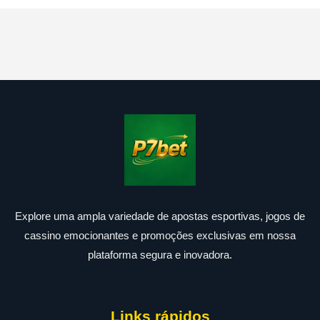
Explore uma ampla variedade de apostas esportivas, jogos de
cassino emocionantes e promoções exclusivas em nossa
plataforma segura e inovadora.
Links rápidos