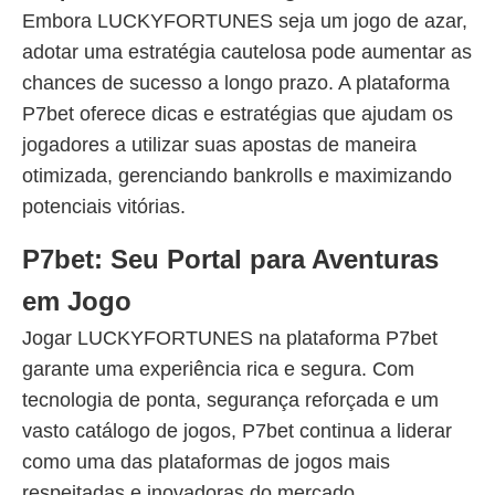
Embora LUCKYFORTUNES seja um jogo de azar,
adotar uma estratégia cautelosa pode aumentar as
chances de sucesso a longo prazo. A plataforma
P7bet oferece dicas e estratégias que ajudam os
jogadores a utilizar suas apostas de maneira
otimizada, gerenciando bankrolls e maximizando
potenciais vitórias.
P7bet: Seu Portal para Aventuras
em Jogo
Jogar LUCKYFORTUNES na plataforma P7bet
garante uma experiência rica e segura. Com
tecnologia de ponta, segurança reforçada e um
vasto catálogo de jogos, P7bet continua a liderar
como uma das plataformas de jogos mais
respeitadas e inovadoras do mercado.