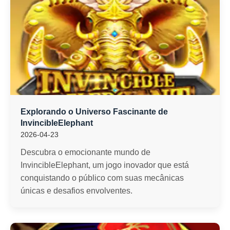
Explorando o Universo Fascinante de
InvincibleElephant
2026-04-23
Descubra o emocionante mundo de
InvincibleElephant, um jogo inovador que está
conquistando o público com suas mecânicas
únicas e desafios envolventes.