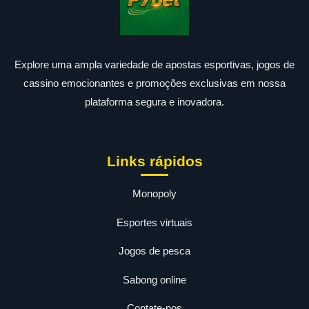
Explore uma ampla variedade de apostas esportivas, jogos de
cassino emocionantes e promoções exclusivas em nossa
plataforma segura e inovadora.
Links rápidos
Monopoly
Esportes virtuais
Jogos de pesca
Sabong online
Contate-nos