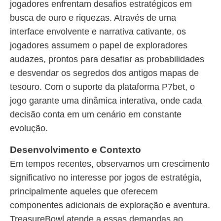
jogadores enfrentam desafios estratégicos em
busca de ouro e riquezas. Através de uma
interface envolvente e narrativa cativante, os
jogadores assumem o papel de exploradores
audazes, prontos para desafiar as probabilidades
e desvendar os segredos dos antigos mapas de
tesouro. Com o suporte da plataforma P7bet, o
jogo garante uma dinâmica interativa, onde cada
decisão conta em um cenário em constante
evolução.
Desenvolvimento e Contexto
Em tempos recentes, observamos um crescimento
significativo no interesse por jogos de estratégia,
principalmente aqueles que oferecem
componentes adicionais de exploração e aventura.
TreasureBowl atende a essas demandas ao