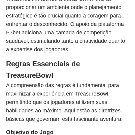
proporcionar um ambiente onde o planejamento
estratégico é tão crucial quanto a coragem para
enfrentar o desconhecido. O apoio da plataforma
P7bet adiciona uma camada de competição
saudável, estimulando tanto a criatividade quanto
a expertise dos jogadores.
Regras Essenciais de
TreasureBowl
A compreensão das regras é fundamental para
maximizar a experiência em TreasureBowl,
permitindo que os jogadores utilizem suas
habilidades ao máximo. Aqui estão as diretrizes
básicas que governam esta fascinante aventura:
Objetivo do Jogo