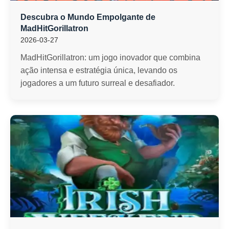
Descubra o Mundo Empolgante de
MadHitGorillatron
2026-03-27
MadHitGorillatron: um jogo inovador que combina
ação intensa e estratégia única, levando os
jogadores a um futuro surreal e desafiador.