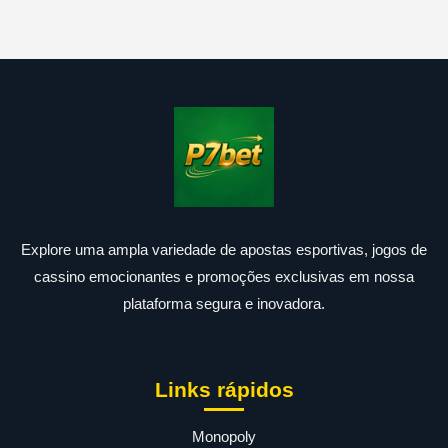
Explore uma ampla variedade de apostas esportivas, jogos de
cassino emocionantes e promoções exclusivas em nossa
plataforma segura e inovadora.
Links rápidos
Monopoly