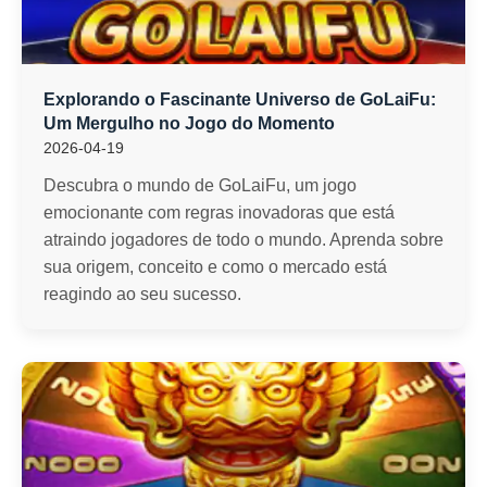
Explorando o Fascinante Universo de GoLaiFu:
Um Mergulho no Jogo do Momento
2026-04-19
Descubra o mundo de GoLaiFu, um jogo
emocionante com regras inovadoras que está
atraindo jogadores de todo o mundo. Aprenda sobre
sua origem, conceito e como o mercado está
reagindo ao seu sucesso.