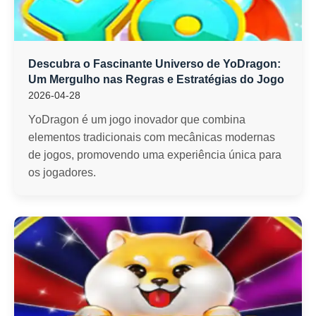
Descubra o Fascinante Universo de YoDragon:
Um Mergulho nas Regras e Estratégias do Jogo
2026-04-28
YoDragon é um jogo inovador que combina
elementos tradicionais com mecânicas modernas
de jogos, promovendo uma experiência única para
os jogadores.