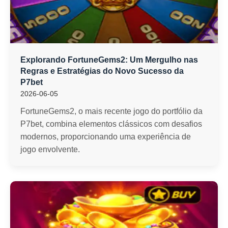
Explorando FortuneGems2: Um Mergulho nas
Regras e Estratégias do Novo Sucesso da
P7bet
2026-06-05
FortuneGems2, o mais recente jogo do portfólio da
P7bet, combina elementos clássicos com desafios
modernos, proporcionando uma experiência de
jogo envolvente.