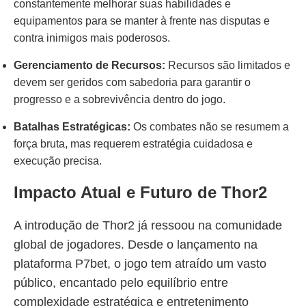
constantemente melhorar suas habilidades e
equipamentos para se manter à frente nas disputas e
contra inimigos mais poderosos.
Gerenciamento de Recursos:
Recursos são limitados e
devem ser geridos com sabedoria para garantir o
progresso e a sobrevivência dentro do jogo.
Batalhas Estratégicas:
Os combates não se resumem a
força bruta, mas requerem estratégia cuidadosa e
execução precisa.
Impacto Atual e Futuro de Thor2
A introdução de Thor2 já ressoou na comunidade
global de jogadores. Desde o lançamento na
plataforma P7bet, o jogo tem atraído um vasto
público, encantado pelo equilíbrio entre
complexidade estratégica e entretenimento