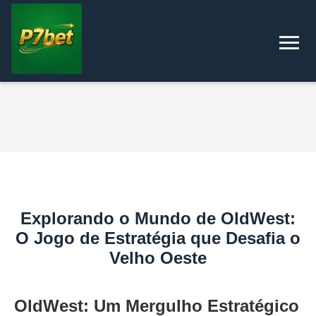
Explorando o Mundo de OldWest:
O Jogo de Estratégia que Desafia o
Velho Oeste
OldWest: Um Mergulho Estratégico