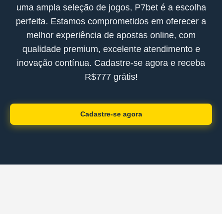
uma ampla seleção de jogos, P7bet é a escolha
perfeita. Estamos comprometidos em oferecer a
melhor experiência de apostas online, com
qualidade premium, excelente atendimento e
inovação contínua. Cadastre-se agora e receba
R$777 grátis!
Cadastre-se agora