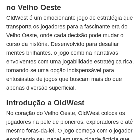
no Velho Oeste
OldWest é um emocionante jogo de estratégia que
transporta os jogadores para a fascinante era do
Velho Oeste, onde cada decisão pode mudar o
curso da história. Desenvolvido para desafiar
mentes brilhantes, o jogo combina narrativas
envolventes com uma jogabilidade estratégica rica,
tornando-se uma opção indispensável para
entusiastas de jogos que buscam mais do que
apenas diversão superficial.
Introdução a OldWest
No coração do Velho Oeste, OldWest coloca os
jogadores na pele de pioneiros, exploradores e até
mesmo foras-da-lei. O jogo começa com o jogador
escolhendo seu papel em uma cidade fictícia que