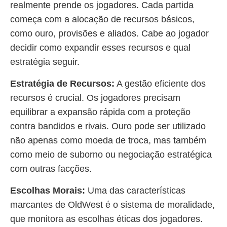
realmente prende os jogadores. Cada partida
começa com a alocação de recursos básicos,
como ouro, provisões e aliados. Cabe ao jogador
decidir como expandir esses recursos e qual
estratégia seguir.
Estratégia de Recursos:
A gestão eficiente dos
recursos é crucial. Os jogadores precisam
equilibrar a expansão rápida com a proteção
contra bandidos e rivais. Ouro pode ser utilizado
não apenas como moeda de troca, mas também
como meio de suborno ou negociação estratégica
com outras facções.
Escolhas Morais:
Uma das características
marcantes de OldWest é o sistema de moralidade,
que monitora as escolhas éticas dos jogadores.