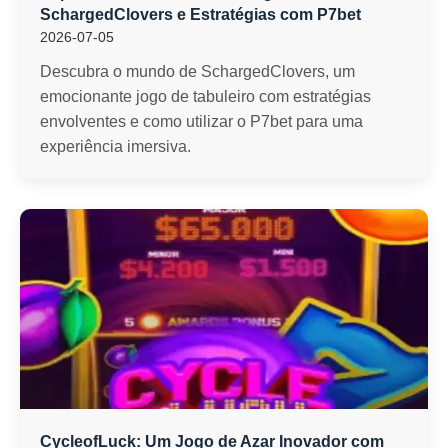
SchargedClovers e Estratégias com P7bet
2026-07-05
Descubra o mundo de SchargedClovers, um
emocionante jogo de tabuleiro com estratégias
envolventes e como utilizar o P7bet para uma
experiência imersiva.
CycleofLuck: Um Jogo de Azar Inovador com