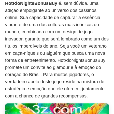
HotRioNightsBonusBuy
é, sem dúvida, uma
adição empolgante ao universo dos cassinos
online. Sua capacidade de capturar a essência
vibrante de uma das culturas mais icônicas do
mundo, combinada com um design de jogo
inovador, garante que será lembrado como um dos
títulos imperdíveis do ano. Seja você um veterano
em caça-níqueis ou alguém que busca uma nova
forma de entretenimento, HotRioNightsBonusBuy
promete um convite ao glamour e à emoção do
coração do Brasil. Para muitos jogadores, o
verdadeiro apelo deste jogo reside na mistura de
estratégia e emoção que ele oferece, juntamente
com a chance de grandes recompensas.