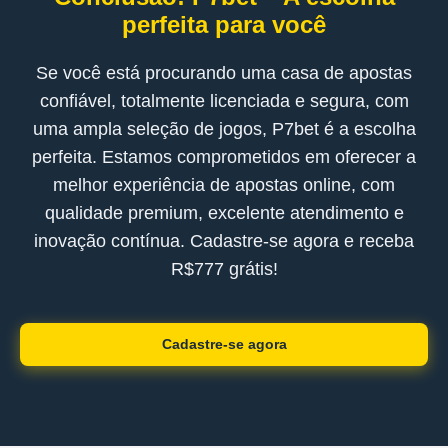
perfeita para você
Se você está procurando uma casa de apostas
confiável, totalmente licenciada e segura, com
uma ampla seleção de jogos, P7bet é a escolha
perfeita. Estamos comprometidos em oferecer a
melhor experiência de apostas online, com
qualidade premium, excelente atendimento e
inovação contínua. Cadastre-se agora e receba
R$777 grátis!
Cadastre-se agora