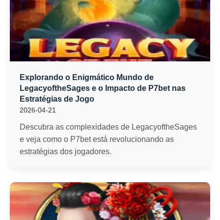
Explorando o Enigmático Mundo de
LegacyoftheSages e o Impacto de P7bet nas
Estratégias de Jogo
2026-04-21
Descubra as complexidades de LegacyoftheSages
e veja como o P7bet está revolucionando as
estratégias dos jogadores.