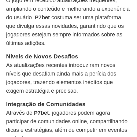
O jogo tem recebido atualizações frequentes,
ampliando o conteúdo e melhorando a experiência
do usuário.
P7bet
costuma ser uma plataforma
que divulga essas novidades, garantindo que os
jogadores estejam sempre informados sobre as
últimas adições.
Níveis de Novos Desafios
As atualizações recentes introduziram novos
níveis que desafiam ainda mais a perícia dos
jogadores, trazendo elementos inéditos que
exigem estratégia e precisão.
Integração de Comunidades
Através de
P7bet
, jogadores podem agora
participar de comunidades online, compartilhando
dicas e estratégias, além de competir em eventos