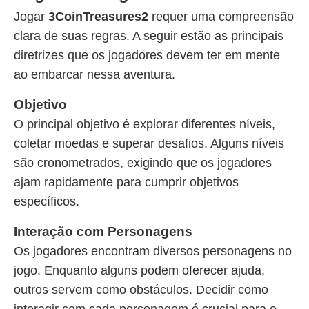
Jogar
3CoinTreasures2
requer uma compreensão
clara de suas regras. A seguir estão as principais
diretrizes que os jogadores devem ter em mente
ao embarcar nessa aventura.
Objetivo
O principal objetivo é explorar diferentes níveis,
coletar moedas e superar desafios. Alguns níveis
são cronometrados, exigindo que os jogadores
ajam rapidamente para cumprir objetivos
específicos.
Interação com Personagens
Os jogadores encontram diversos personagens no
jogo. Enquanto alguns podem oferecer ajuda,
outros servem como obstáculos. Decidir como