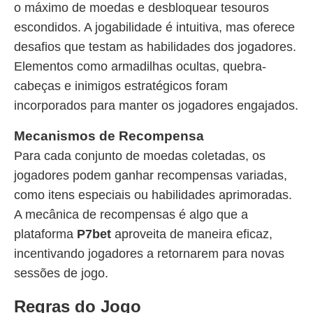
o máximo de moedas e desbloquear tesouros
escondidos. A jogabilidade é intuitiva, mas oferece
desafios que testam as habilidades dos jogadores.
Elementos como armadilhas ocultas, quebra-
cabeças e inimigos estratégicos foram
incorporados para manter os jogadores engajados.
Mecanismos de Recompensa
Para cada conjunto de moedas coletadas, os
jogadores podem ganhar recompensas variadas,
como itens especiais ou habilidades aprimoradas.
A mecânica de recompensas é algo que a
plataforma
P7bet
aproveita de maneira eficaz,
incentivando jogadores a retornarem para novas
sessões de jogo.
Regras do Jogo