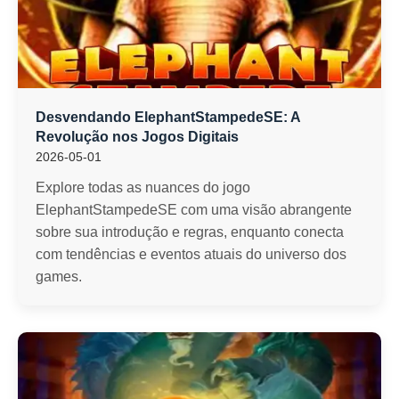
Desvendando ElephantStampedeSE: A
Revolução nos Jogos Digitais
2026-05-01
Explore todas as nuances do jogo
ElephantStampedeSE com uma visão abrangente
sobre sua introdução e regras, enquanto conecta
com tendências e eventos atuais do universo dos
games.