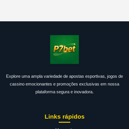
Explore uma ampla variedade de apostas esportivas, jogos de
cassino emocionantes e promoções exclusivas em nossa
plataforma segura e inovadora.
Links rápidos