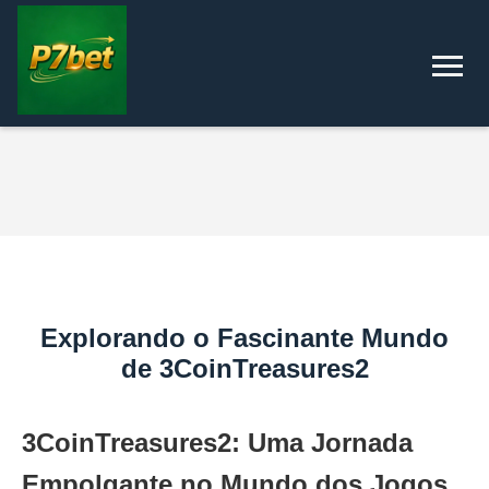
Explorando o Fascinante Mundo
de 3CoinTreasures2
3CoinTreasures2: Uma Jornada
Empolgante no Mundo dos Jogos