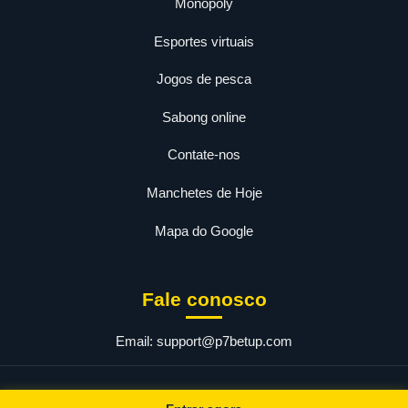
Monopoly
Esportes virtuais
Jogos de pesca
Sabong online
Contate-nos
Manchetes de Hoje
Mapa do Google
Fale conosco
Email:
support@p7betup.com
© 2026 P7bet. Todos os direitos reservados.